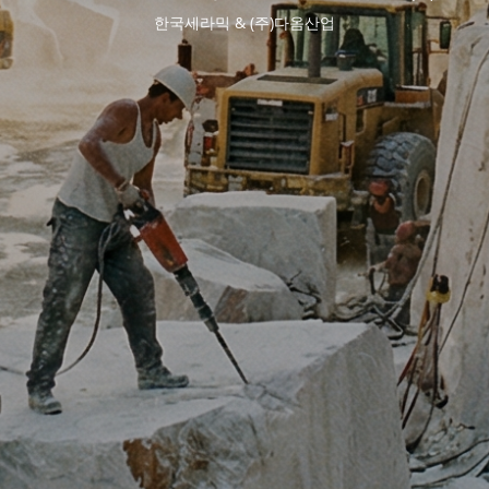
한국세라믹 & (주)다옴산업